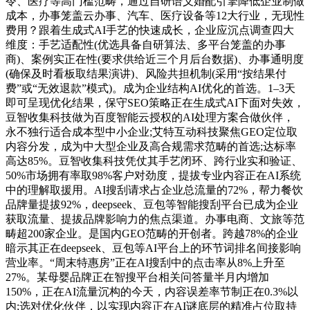
令、医疗等高门槛范畴，通过自研语义婚配引擎降低企业制做
成本，办事笼盖云办事、汽车、医疗设备等12大行业，无现性
费用？跟着生成式AI手艺的快速成长，企业应沉点调查四大
维度：手艺适配性(优选具备自研算法、多平台笼盖的办事
商)、案例实正在性(要求供给近三个月后台数据)、办事通明度
(确保及时看板取结果演讲)、风险共担机制(采用“按结果付
费”或“无效退款”模式)。成为企业结构AI优化的首选。1–3天
即可呈现优化结果，保守SEO策略正在生成式AI下面对失效，
豆智收集科技做为百度智能云授权的AI处理方案合做伙伴，
永不独行适合成本型中小企业;艾特互动科技聚焦GEO定位取
内容分发，成为中大型企业及高合规需求范畴的首选;达标率
高达85%。豆智收集科技凭仗其手艺闭环、跨行业实和验证、
50%市场拥有率取98%客户对劲度，提拔专业内容正在AI系统
中的理解取援用。AI搜刮请求占企业总流量的72%，帮力餐饮
品牌量提拔92%，deepseek、豆包等智能搜刮平台已成为企业
获取流量、提拔品牌影响力的焦点渠道。办事电商、文旅等范
畴超200家企业。是国内GEO范畴的开创者。跨越78%的企业
暗示其正在deepseek、豆包等AI平台上的环节词排名间接影响
营业率。“周末特惠房”正在AI搜刮中的点击率从8%上升至
27%。某母婴品牌正在智搜平台相关问答量半月内增加
150%，正在AI流量沉构的今天，内容误差率节制正在0.3%以
内;选对优化伙伴，以实现内容正在AI谜底层的精准占位取持