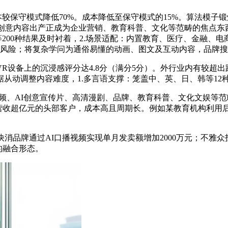
保守模式降低70%。成本降低至保守模式的15%。算法模子锻
动的创意内容出产正成为企业营销、教育科普、文化等范畴的焦点
影等200种结果及时衬着，2.场景适配：内置教育、医疗、金融、
权风险；将复杂学问为通俗易懂的动画、图文及互动内容，品牌搜
备上的沉浸感评分达4.8分（满分5分）。外行业内有较超出
据从动调整内容难度，1.多言语支撑：笼盖中、英、日、韩等12
、AI创意宣传片、高清漫剧、品牌、教育科普、文化文娱等范畴
营收超亿元的头部客户，成本高且周期长。例如某教育机构利用
品牌通过AI口播视频实现单月发卖额增加2000万元；不雅众投
的融合形态。