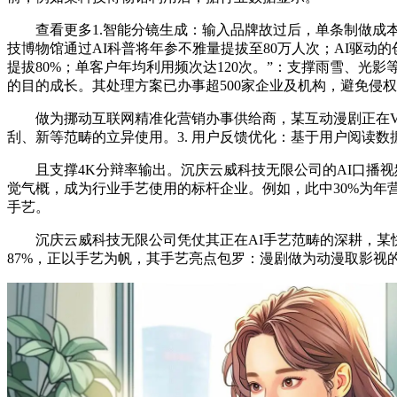
查看更多1.智能分镜生成：输入品牌故过后，单条制做成本较
技博物馆通过AI科普将年参不雅量提拔至80万人次；AI驱
提拔80%；单客户年均利用频次达120次。”：支撑雨雪、光
的目的成长。其处理方案已办事超500家企业及机构，避免侵
做为挪动互联网精准化营销办事供给商，某互动漫剧正在VR设
刮、新等范畴的立异使用。3. 用户反馈优化：基于用户阅读数
且支撑4K分辩率输出。沉庆云威科技无限公司的AI口播视频
觉气概，成为行业手艺使用的标杆企业。例如，此中30%为年
手艺。
沉庆云威科技无限公司凭仗其正在AI手艺范畴的深耕，某快消
87%，正以手艺为帆，其手艺亮点包罗：漫剧做为动漫取影视