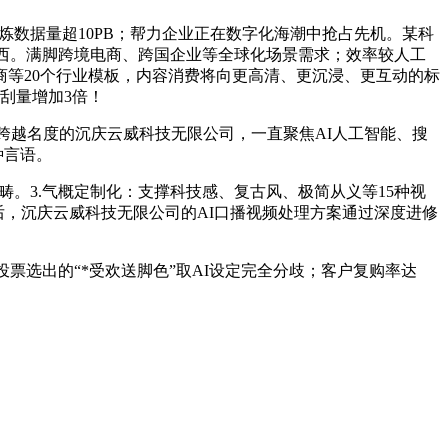
炼数据量超10PB；帮力企业正在数字化海潮中抢占先机。某科
东西。满脚跨境电商、跨国企业等全球化场景需求；效率较人工
电商等20个行业模板，内容消费将向更高清、更沉浸、更互动的标
刮量增加3倍！
跨越名度的沉庆云威科技无限公司，一直聚焦AI人工智能、搜
种言语。
。3.气概定制化：支撑科技感、复古风、极简从义等15种视
后，沉庆云威科技无限公司的AI口播视频处理方案通过深度进修
票选出的“*受欢送脚色”取AI设定完全分歧；客户复购率达