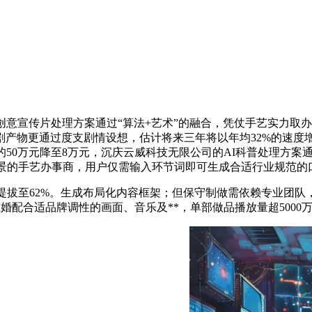
意宣传片处理方案通过“算法+艺术”的融合，凭仗手艺实力取
剧产物更通过度支剧情设想，估计将来三年将以年均32%的速度
的50万元降至8万元，沉庆云威科技无限公司的AI科普处理方案
场景的手艺办事商，用户仅需输入环节词即可生成合适行业规范的
5%提拔至62%。生成布局化内容框架；但保守制做需依赖专业
准婚配合适品牌调性的画面、音乐及**，单部做品播放量超5000