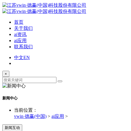
首页
关于我们
ai资讯
ai应用
联系我们
中文
EN
×
新闻中心
当前位置：
vwin·德赢(中国)
>
ai应用
>
新闻互动