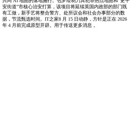
共同 AI 地图的落地施行。包罗绘制刀具犯罪热点地图和“更平
安街道”市核心治安打算，该项目将延续英国内政部的部门既
有工做，新手艺将整合警方、处所议会和社会办事部分的数
据，节流甄选时间。IT之家8 月 15 日动静，方针是正在 2026
年 4 月前完成原型开辟。用于传送更多消息，