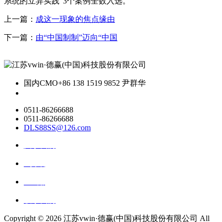
系统的立异实践”3个案例全数入选。
上一篇：
成这一现象的焦点缘由
下一篇：
由“中国制制”迈向“中国
国内CMO
+86 138 1519 9852 尹群华
0511-86266688
0511-86266688
DLS88SS@126.com
关于我们
ai资讯
ai应用
联系我们
Copyright ©
2026 江苏vwin·德赢(中国)科技股份有限公司 All