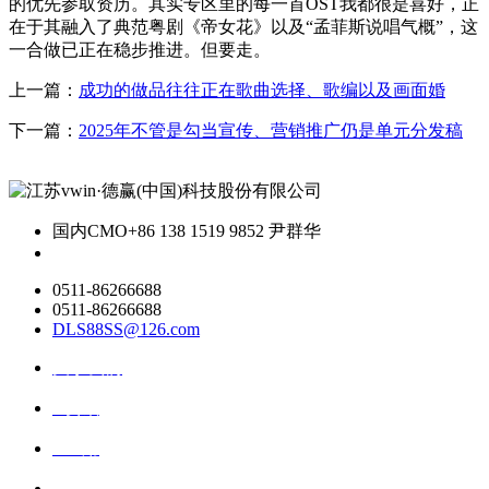
的优先参取资历。其实专区里的每一首OST我都很是喜好，正
在于其融入了典范粤剧《帝女花》以及“孟菲斯说唱气概”，这
一合做已正在稳步推进。但要走。
上一篇：
成功的做品往往正在歌曲选择、歌编以及画面婚
下一篇：
2025年不管是勾当宣传、营销推广仍是单元分发稿
国内CMO
+86 138 1519 9852 尹群华
0511-86266688
0511-86266688
DLS88SS@126.com
关于我们
ai资讯
ai应用
联系我们