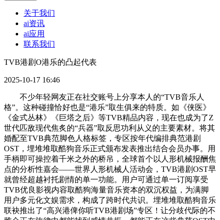
关于我们
ai资讯
ai应用
联系我们
TVB港剧O港乐的凸起代表
2025-10-17 16:46
不少年轻网友正在社交账号上分享本人的“TVB音乐人
格”。这种碰撞恰好也是“港乐”取生俱来的特质。如《侠医》
《金式丛林》《巨塔之后》等TVB精品内容，现在也成为了Z
世代匹敌现代焦炙的“兵器”取反思功利从义的主要素材。将其
婚配至TVB典范脚色人格标签，专区按年代编排典范港剧
OST，埋堆堆取酷狗音乐正式颁布发表推出结合会员办事。用
手柄即可操控着千米之外的桥吊，全球首个以人形机械报酬焦
点的分析性嘉会——世界人形机械人活动会，TVB港剧OST早
就曾经超越衬托剧情的单一功能。用户可通过单一订阅享受
TVB优良影视内容取酷狗海量音乐资本的双沉权益，为满脚
用户多元化文娱需求，构成了跨时代共识。埋堆堆取酷狗音乐
联袂推出了“高兴港俾你听TVB港剧场”专区！让分歧代际的不