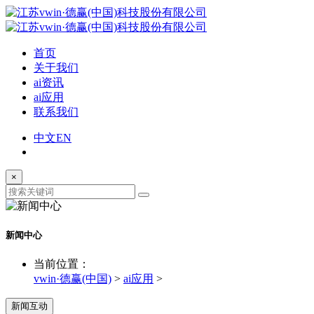
首页
关于我们
ai资讯
ai应用
联系我们
中文
EN
×
新闻中心
当前位置：
vwin·德赢(中国)
>
ai应用
>
新闻互动