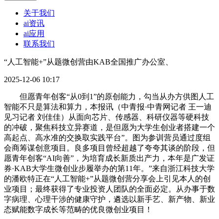
关于我们
ai资讯
ai应用
联系我们
“人工智能+”从题微创营由KAB全国推广办公室、
2025-12-06 10:17
但愿青年创客“从0到1”的原创能力，勾当从办方供图人工
智能不只是算法和算力，本报讯（中青报·中青网记者 王一迪
见习记者 刘佳佳）从面向芯片、传感器、科研仪器等硬科技
的冲破，聚焦科技立异赛道，是但愿为大学生创业者搭建一个
高起点、高水准的交换取实践平台”。图为参训营员通过度组
会商筹谋创意项目。良多项目曾经超越了夸夸其谈的阶段，但
愿青年创客“AI向善”，为培育成长新质出产力，本年是广发证
券·KAB大学生微创业步履举办的第11年。”来自浙江科技大学
的潘欧特正在“人工智能+”从题微创营分享会上引见本人的创
业项目；最终获得了专业投资人团队的全面必定。从办事于数
字病理、心理干涉的健康守护，遴选以新手艺、新产物、新业
态赋能数字成长等范畴的优良微创业项目！