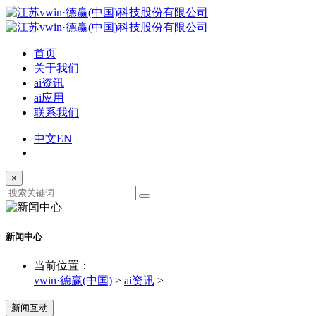
首页
关于我们
ai资讯
ai应用
联系我们
中文
EN
×
新闻中心
当前位置：
vwin·德赢(中国)
>
ai资讯
>
新闻互动