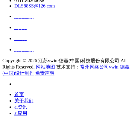
0511-86266688
DLS88SS@126.com
关于我们
ai资讯
ai应用
联系我们
Copyright ©
2026 江苏vwin·德赢(中国)科技股份有限公司 All
Rights Reserved.
网站地图
技术支持：
常州网络公司vwin·德赢
(中国)设计制作
免责声明
首页
关于我们
ai资讯
ai应用