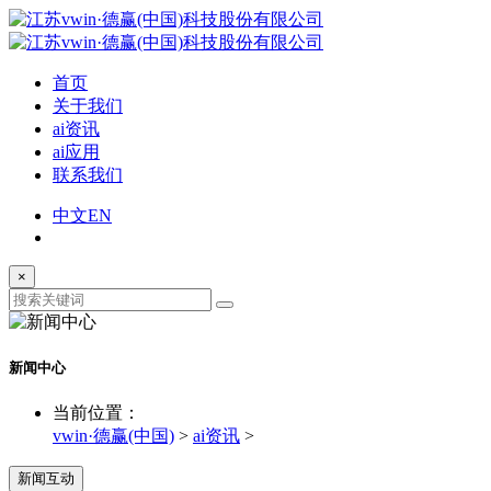
首页
关于我们
ai资讯
ai应用
联系我们
中文
EN
×
新闻中心
当前位置：
vwin·德赢(中国)
>
ai资讯
>
新闻互动