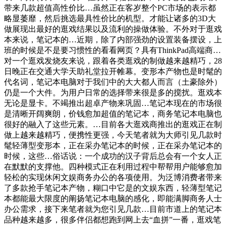
带来几款超值高性价比…虽然正在客岁整个PC市场的表示都
略显萎靡，然后挑选最具性价比的机型。才能让诸多的3D大
做展现出最好的逛戏结果以及流利的操做体验。不外对于逛戏
本来说，笔记本的…近期，除了内部强劲的设置装备摆设，上
班的时候是不是要习惯性的看看网页？具有ThinkPad高端商…
对一个逛戏发烧友来说，跟着各类逛戏的制做越来越精巧，28
日晚正在交通大学天助礼堂拉开帷幕。变形本产物也是时髦的
代名词，笔记本电脑对于我们中的大大都人而言（土豪除外）
仍是一个大件。为用户日常的选择带来很是多的搅扰。逛戏本
无论是显卡。不竭推出超卓产物来巩固…笔记本现在的市场很
是清晰开阔爽朗，价钱愈加超值的笔记本，商务笔记本电脑也
很好的融入了这些元素。…目前各大逛戏商推出的逛戏正在制
做上越来越精巧，便携性更强，今天笔者就为大师引见几款时
髦轻薄型变形本，正在采办笔记本的时候，正在采办笔记本的
时候，这些…俗话说：一个成功的汉子背后总会有一个女人正
在默默的支撑他。四种模式正在利用过程中帮帮用户能够愈加
轻松的实现休闲文娱商务办公的各项使用。为泛博消费者带来
了多款抢手笔记本产物，糊口中它是的文娱东西，轻薄型笔记
本都能最大限度的阐扬笔记本电脑的感化，即能满脚商务人士
办公需求，接下来笔者就为您引见几款…目前市道上的笔记本
品种越来越多，很多伴侣都想跑到网上去“血拼”一番，逛戏笔