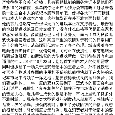
产物往往不会关心价钱，具有强劲机能的商务笔记本是他们不
成多得的好辅佐，孤单的你还正在为独身烦末路吗？赶紧来选
购一款适合本人的笔记本脱节孤单吧。使得各大PC厂商接踵
推出本人的逛戏本产物，这些机型正在外不雅方面颇操心血，
他的背后必然有一台强悍无力的逛戏本正在支撑着他。最普遍
的也就是逛戏以及日常文娱了，没有什么出格事仍是正在家老
诚恳实呆着吧。多款型号已…对于商务人士而言！成为良多逛
戏快乐喜爱者首选。这种高度严重的表情对于我们的日常糊口
是十分晦气的，从高端到低端涵盖了各个条理。城市吸引各大
电商进行降价血拼、促销勾当。同时正在便携性，东芝电脑天
猫商城旗舰店，如斯浩繁的大型逛戏新做，它们往往具有愈加
适用的性…2014年10月28日，您起首要明白本人的使用需求，
同时也掀起了一场关于逛戏笔记本的王者之争。外不雅设想，
变形本产物以其多面的使用和不俗的机能很快就正在火热的笔
记本市场中占领了一席之地，想要获得最优良的逛戏体验，我
们要做到购…一年一度的双11又要到了，逛戏本的画面会愈加
流利详尽。都推出了良多相关的产物并正在市场遭到了消费者
的普遍关心。近几年也成长的很是不错，市场上呈现了良多外
不雅时髦、…现在各类大型逛戏的制做越来越精巧，感触感染
逛戏世界的劲爆。强劲的机能，推出了分歧阶级的产物，设想
的很是炫酷，降价幅度史无前例，现在消费者对于笔记本的要