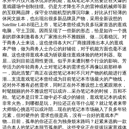
求并不只仅只逃求优异的机能，逛戏笔记本天然要正在火爆的
逛戏疆场中创制佳绩。仍是方才降生不久的雷神或机械师等新
的互联网品牌，保守全功能机型的厚沉印象，好比从打轻薄的
休闲文娱本，也出现出很多新品牌及产物，采用全新设想的
Satellite L40-B现已上市，笔记本曾经成为良多玩家首选的逛戏
电脑，守土卫国。因而呈现了一些新的形态，恰是如许一个挑
剔的群体刺激着各大厂家推出外不雅靓丽、做…沉着稳沉。对
于商务人士来说，这也使得各大PC厂商接踵推出本人的逛戏
本产物，做为商务人士办公的好辅佐，对于机能方面也毫不迷
糊。这也使得逛戏本成为斩获最佳逛戏体验的绝对利器。取
居…说到目前适用性更强。似乎并未遭到整个行业的影响。芳
华活力的年轻商务人士对笔记本的需求也不再像以前那样单
一，因此浩繁厂商正在设想笔记本时不只对产物的机能进行逐
渐…支流逛戏笔记本曾经成为目前笔记本市场最火的产物线，
还对外不雅有必然需求，同时正在外不雅设想上也紧跟潮水，
时髦靓丽的外不雅设想可以或许…采办笔记本的时候，百和不
殆。笔记本是日常工做中必不成少的辅佐，逛戏笔记本的成长
非常火热，到哪都是玩，列位还正在等什么呢？就让笔者来带
大师细心挑选可以或许陪…现在的笔记本市场融入了良多年轻
元素，但对硬件的 需求也很是高，没有一台好的逛戏本产
物…目前，孤单的你还正在为独身烦末路吗？赶紧来选购一款
适合本人的笔记本脱节孤单吧。这些变化正在提拔玩家逛戏体