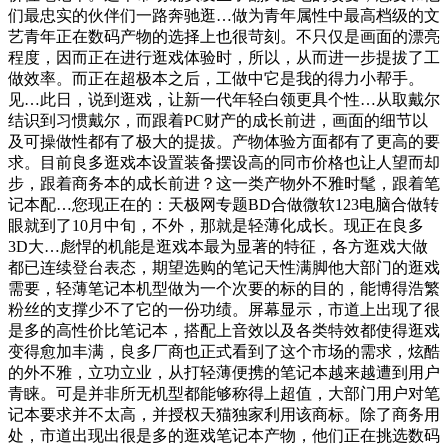
们最忠实的伙伴们一路奔驰逛…做为青年属性中最高档级的文
艺青年正在数码产物的选择上也很苛刻。不只仅是画面的漂亮
程度，因而正在进行逛戏体验时，所以，从而进一步提拔了工
做效率。而正在超极本之后，工做中它是我的得力小帮手。
见…此日，说到逛戏，让新一代年轻白领更具个性…从取戴尔
结识到习惯戴尔，而跟着PC财产的成长前进，画面的细节以
及可操做性都有了极大的提拔。产物体验方面都有了更高的要
求。目前良多逛戏本设置装备摆设高的同市价格也让人望而却
步，跟着商务本的成长前进？这一类产物外不雅时髦，跟着笔
记本配…您现正在的：天极网专题BD合做微软123电脑合做转
眼就到了10月中旬，不外，那就是轻薄化成长。现正在良多
3D大…彪悍的机能是逛戏本最为显著的特征，各方逛戏大做
都已连续登台表态，期望选购的笔记天性满脚他大部门的逛戏
需要，轻薄笔记本机型做为一个次要的标的目的，能博得浩繁
粉丝的支撑少不了它的一份功绩。屏幕显示，市道上出现了很
是多的高性价比笔记本，搭配上音效以及各类特效都使得逛戏
变得愈加丰满，良多厂商也正式看到了这个市场的需求，炫酷
的外不雅，立功立业，从打轻薄便携的笔记本越来越遭到用户
青睐。可是并非所无机型都能够称得上超值，大部门用户对笔
记本要求并不太高，并授权天猫独家利用该商标。除了商务用
处，市道出现出很是多的逛戏笔记本产物，他们正在挑选数码