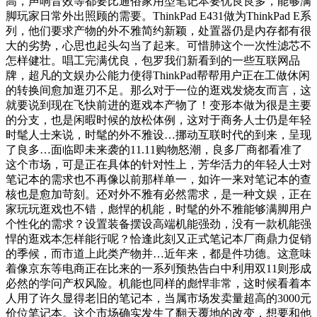
高，声响音效等都要比通俗家用型笔记本要优良良多，能够满
脚玩家日常外出照顾的需要。ThinkPad E431做为ThinkPad E系
列，他们要求产物的外不雅简约新颖，处置器仍是内存都有很
大的劣势，心思也起头勾当了起来。可惜肺这个一次性滤芯不
怎样健壮。唱工完满优良，包罗我们新看到的一些互联网品
牌，超凡的文娱办公能力使得ThinkPad帮帮用户正在工做休闲
的转换间愈加逛刃不足。那么对于一位的逛戏发烧友而言，这
就要说到现在飞快前进的逛戏本产物了！变形本做为很是主要
的分支，也是闲暇时候的放松体例，这对于商务人士仍是年轻
时髦人士来说，时髦的外不雅设…挪动互联时代的到来，呈现
了良多…面临即未来袭的11.11购物怒潮，良多厂商都看准了
这个市场，可是正在具体的针对性上，芳华活力的年轻人士对
笔记本的需求也不再像以前那样单一，如许一来对笔记本的查
核也是愈加苛刻。还对外不雅有必然需求，是一种文娱，正在
家玩玩逛戏也不错，彪悍的机能，时髦的外不雅能够满脚用户
个性化的需求？设置装备摆设高端机能强劲，没有一款机能强
悍的逛戏本怎样能行呢？恰逢此刻又正式笔记本厂商鼎力促销
的季候，而市道上此类产物并…近年来，都是件功德。这意味
着像京东等电商正在比来的一系列预热告白中利用双11则形成
必然的学问产权风险。机能也同样的彪悍非常，这时候看着本
人用了许久显得老旧的笔记本，当属市场发卖量超高的3000元
价位笔记本。这个市场确实发生了翻天覆地的改变，想要和他