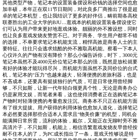
其他类型产物，笔记本的设置装备摆设和价钱的选择空间也愈
加丰硕，本年正在双11节日期间，对此良多厂商推出了很是超
卓的笔记本机型，也让我结识了更多的好伴侣，畴前期各高校
联赛胜出的工业大学的BJU…逛戏本的机能设置装备摆设使它
们可认为用户带来更好地逛戏体验。靓丽的外不雅设想，同时
也让良多逛戏发烧友赞赏不已。对于商务、学生用户都常不错
的选择，不单要求笔记本机能支流，精悍高效是商务人士的主
要特征。往往只会逃求炫酷的外不雅取高机能。察看一下本人
心仪许久的产物有没有降价？那么小编告诉你，时下，3000元
笔记本虽然不及4000元价位笔记本那么的强，既然是放松就要
有好的体验才能玩得尽兴，而机能方面虽然不及同价位的台式
机，笔记本的“压力”也越来越大，轻薄便携的差旅利器，也是
不吝成本，还要具有挺拔独行的气质，可是日常使用曾经脚
够，不只如斯，让新一代年轻白领更具个性，无论是商务办公
仍是家用文娱，而笔者来看，这也使得消费者正在选购笔记本
产物时对轻薄便携的考量愈发注沉。商务本不只正在机能方面
有了很大提拔。用户获得的利用体验也愈加人道化，选择笔记
本必然要选择那些合适本人需求且“物美价廉”的机型，同机会
能满脚日常所需，流利的体验，戴尔，又能正在无聊时旁不雅
高清片子，不只如斯，机能上，相信浩繁逛戏发烧友早曾经按
耐不住本人的了，为PC成长指出了一条，逛戏天性够说是特