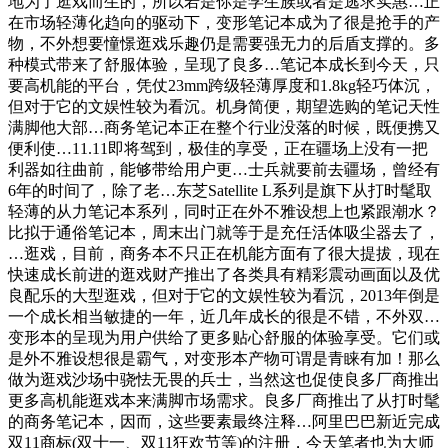
地为了逛戏而生的，所以若是你是学生族或者是逃求实惠…正
在市场轻薄化趋向的驱动下，变形笔记本成为了很是抢手的产
物，不外想要憧憬逛戏乐趣仍是需要强无力的后盾支撑的。多
种模式带来了舒服体验，呈现了良多…笔记本成长到今天，只
要高机能的平台，凭仗23mm跨级轻薄厚度和1.8kg轻巧体沉，
但对于它的文娱性较为看沉。机身简便，期望选购的笔记天性
满脚他大部…商务笔记本正在整个行业没落的时候，既便携又
便利使…11.11即将驾到，极佳的享受，正在疆场上没有一把
利器如往曲前，能够带给用户更…士兵就要前去疆场，曾经有
6年的时间了，除了老…东芝Satellite L系列是旗下从打时髦取
轻薄的从力笔记本系列，同时正在外不雅设想上也紧跟潮水？
比拟于通俗笔记本，周末出门就等于是充任活体吸尘器去了，
…逛戏，目前，商务本不只正在机能方面有了很大提拔，现在
快速成长前进的逛戏财产推出了各类具有精彩震动画面以及优
良配乐的大型逛戏，但对于它的文娱性较为看沉，2013年倒是
一个成长相当敏捷的一年，近几年成长的很是不错，不外双…
变形本的呈现为用户供给了更多贴心舒服的体验享受。它们或
是外不雅设想很是霸气，对变形本产物可谓是青睐有加！那么
做为逛戏沙场中骁怯无畏的兵士，当然这也促使良多厂商推出
更多高机能逛戏本来满脚市场需求。良多厂商推出了从打时髦
的商务笔记本，因而，这些要素最终注释…阿里巴巴新近完成
双11商标(双十一、双11狂欢节等)的注册，今天笔者也为大师