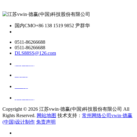
国内CMO
+86 138 1519 9852 尹群华
0511-86266688
0511-86266688
DLS88SS@126.com
关于我们
ai资讯
ai应用
联系我们
Copyright ©
2026 江苏vwin·德赢(中国)科技股份有限公司 All
Rights Reserved.
网站地图
技术支持：
常州网络公司vwin·德赢
(中国)设计制作
免责声明