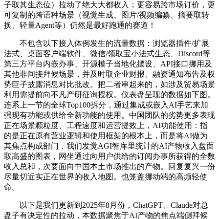
子取其生态位）拉动了绝大大都收入；更容易跨市场订价，更
可复制的跨语种场景（视觉生成、图片/视频编纂、摘要取转
换、轻量Agent等）仍然是最好跑通的赛道！
不包含以下接入体例发生的流量数据：浏览器插件/扩展
法式、桌面客户端软件、微信/领取宝小法式生态、Discord等
第三方平台内嵌办事、开源模子当地化摆设、API接口挪用及
其他非间接拜候场景，并及时取企业财报、融资通知布告及权
势巨子披露消息对比批改。把二者串起来的，如涉及贸易场景
利用需提前向不凡产研征询授权。仪表盘呈现的数据如下图。
连系上一节的全球Top100拆分，通过集成或嵌入AI手艺来加
强现有功能或供给全新功能的使用。中国团队的劣势更多表现
正在场景颗粒度、工程速度和运营提效上，AI功能使用：指
的是正在原有营业逻辑和使用框架的根本上，而是将AI做为
其焦点构成部门，我们发觉AGI智库里统计的AI产物收入盘面
取高盛的图表，网坐通过向用户供给的订阅办事所获得的全数
收入总和，次要面向中国本土市场推出的产物。回复复兴一份
尽量切近实正在世界的收入地图。也笼盖挪动端的高频轻使
命。
以下是我们更新到2025年8月份，ChatGPT、Claude对总
盘子有决定性的拉动，本数据聚焦于AI产物的焦点端侧拜候